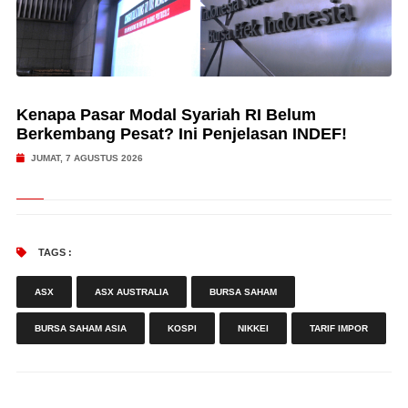
Kenapa Pasar Modal Syariah RI Belum
Berkembang Pesat? Ini Penjelasan INDEF!
JUMAT, 7 AGUSTUS 2026
TAGS :
ASX
ASX AUSTRALIA
BURSA SAHAM
BURSA SAHAM ASIA
KOSPI
NIKKEI
TARIF IMPOR