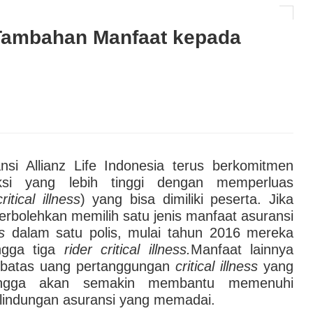
e-A-Wish® Indonesia Hadirkan Harapan bagi Anak
n Tambahan Manfaat kepada
AI hingga Pendampingan di Rumah Sakit: Halodoc for
 Kesehatan Karyawan yang Benar-Benar Terintegrasi
l Governance Berbasis Data Lewat Sinergi MAB
nsi Allianz Life Indonesia terus berkomitmen
ksi yang lebih tinggi dengan memperluas
critical illness
) yang bisa dimiliki peserta. Jika
rbolehkan memilih satu jenis manfaat asuransi
ess
dalam satu polis, mulai tahun 2016 mereka
ingga tiga
rider critical illness.
Manfaat lainnya
n batas uang pertanggungan
critical illness
yang
hingga akan semakin membantu memenuhi
lindungan asuransi yang memadai.