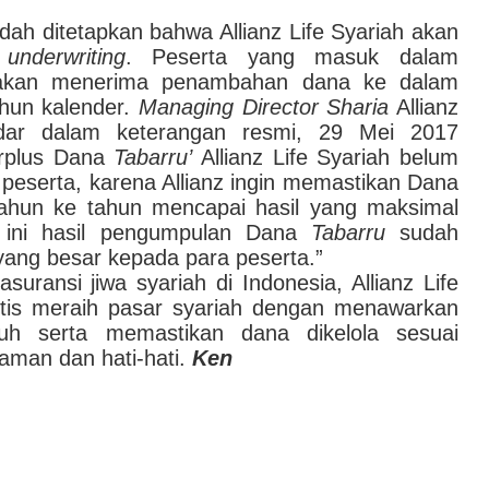
dah ditetapkan bahwa Allianz Life Syariah akan
s
underwriting
. Peserta yang masuk dalam
, akan menerima penambahan dana ke dalam
ahun kalender.
Managing Director
Sharia
Allianz
ndar dalam keterangan resmi, 29 Mei 2017
rplus Dana
Tabarru’
Allianz Life Syariah belum
peserta, karena Allianz ingin memastikan Dana
tahun ke tahun mencapai hasil yang maksimal
6 ini hasil pengumpulan Dana
Tabarru
sudah
ng besar kepada para peserta.”
uransi jiwa syariah di Indonesia, Allianz Life
stis meraih pasar syariah dengan menawarkan
uh serta memastikan dana dikelola sesuai
 aman dan hati-hati.
Ken