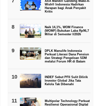
7
AXA Mandiri Gandeng Make-A-
Wish® Indonesia Hadirkan
Harapan bagi Anak Penyakit
Kritis
8
Naik 14,1%, WOM Finance
(WOMF) Bukukan Laba Rp96,7
Miliar di Semester I/2026
9
DPLK Manulife Indonesia
Perkuat Literasi Dana Pensiun
dan Strategi Pengeloan SDM
melalui Forum HR di Batam
10
INDEF Sebut PFII Sulit Dilirik
Investor Global Jika Tata
Kelola Tak Dibenahi
11
Multipolar Technology Perkuat
Resiliensi Operasional Digital