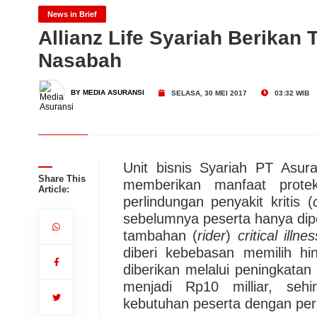
AXA Mandiri Gandeng Mak
News in Brief
Allianz Life Syariah Berika
Nasabah
Penyakit Kritis
Dari Konsultasi, Inovasi 
BY MEDIA ASURANSI
SELASA, 30 MEI 2017
03:32 WIB
Business Hadirkan Solusi
AdMedika Perkuat Clinica
Unit bisnis Syariah PT Asura
Share This
memberikan manfaat prote
Article:
perlindungan penyakit kritis (
sebelumnya peserta hanya dipe
tambahan (
rider
)
critical illn
diberi kebebasan memilih h
diberikan melalui peningkata
menjadi Rp10 milliar, se
kebutuhan peserta dengan per