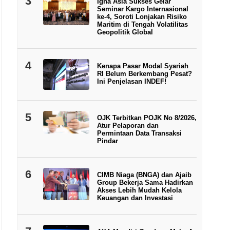
3
Igna Asia Sukses Gelar
Seminar Kargo Internasional
ke-4, Soroti Lonjakan Risiko
Maritim di Tengah Volatilitas
Geopolitik Global
4
Kenapa Pasar Modal Syariah
RI Belum Berkembang Pesat?
Ini Penjelasan INDEF!
5
OJK Terbitkan POJK No 8/2026,
Atur Pelaporan dan
Permintaan Data Transaksi
Pindar
6
CIMB Niaga (BNGA) dan Ajaib
Group Bekerja Sama Hadirkan
Akses Lebih Mudah Kelola
Keuangan dan Investasi