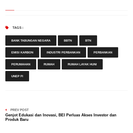
TAGS :
BANK TABUNGAN NEGARA
BBTN
BTN
EMISI KARBON
INDUSTRI PERBANKAN
PERBANKAN
PERUMAHAN
RUMAH
RUMAH LAYAK HUNI
UNEP FI
PREV POST
Genjot Edukasi dan Inovasi, BEI Perluas Akses Investor dan
Produk Baru