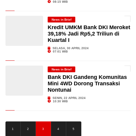
08:15 WIB
News in Brief
Kredit UMKM Bank DKI Meroket
39,18% Jadi Rp5,2 Triliun di
Kuartal I
SELASA, 30 APRIL 2024
07:01 WIB
News in Brief
Bank DKI Gandeng Komunitas
Mini 4WD Dorong Transaksi
Nontunai
SENIN, 22 APRIL 2024
10:30 WIB
1
2
3
4
5