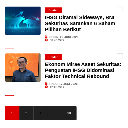
Emiten
IHSG Diramal Sideways, BNI
Sekuritas Sarankan 6 Saham
Pilihan Berikut
SENIN, 22 JUNI 2026
08:46 WIB
Emiten
Ekonom Mirae Asset Sekuritas:
Penguatan IHSG Didominasi
Faktor Technical Rebound
RABU, 17 JUNI 2026
12:03 WIB
…
1
2
3
98