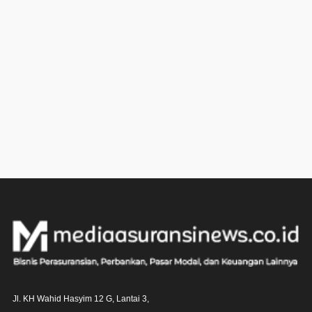
Jl. KH Wahid Hasyim 12 G, Lantai 3,
