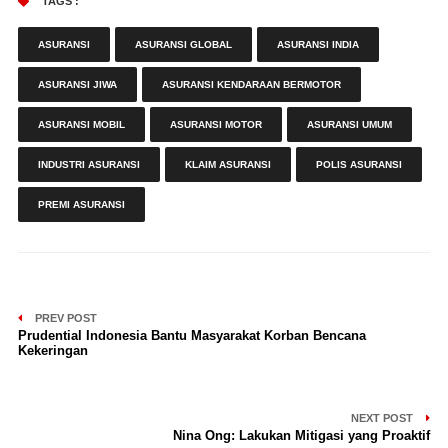
TAGS :
ASURANSI
ASURANSI GLOBAL
ASURANSI INDIA
ASURANSI JIWA
ASURANSI KENDARAAN BERMOTOR
ASURANSI MOBIL
ASURANSI MOTOR
ASURANSI UMUM
INDUSTRI ASURANSI
KLAIM ASURANSI
POLIS ASURANSI
PREMI ASURANSI
PREV POST
Prudential Indonesia Bantu Masyarakat Korban Bencana
Kekeringan
NEXT POST
Nina Ong: Lakukan Mitigasi yang Proaktif