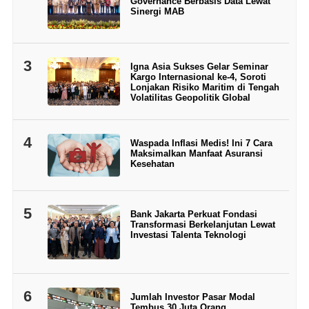
Governance Berbasis Data Lewat
Sinergi MAB
3
Igna Asia Sukses Gelar Seminar
Kargo Internasional ke-4, Soroti
Lonjakan Risiko Maritim di Tengah
Volatilitas Geopolitik Global
4
Waspada Inflasi Medis! Ini 7 Cara
Maksimalkan Manfaat Asuransi
Kesehatan
5
Bank Jakarta Perkuat Fondasi
Transformasi Berkelanjutan Lewat
Investasi Talenta Teknologi
6
Jumlah Investor Pasar Modal
Tembus 30 Juta Orang