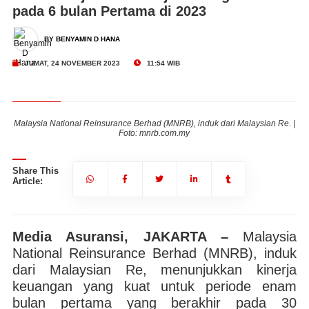
pada 6 bulan Pertama di 2023
BY BENYAMIN D HANA
JUMAT, 24 NOVEMBER 2023
11:54 WIB
. |
Malaysia National Reinsurance Berhad (MNRB), induk dari Malaysian Re. |
Ma
Foto: mnrb.com.my
Share This
Article:
Media Asuransi, JAKARTA –
Malaysia
National Reinsurance Berhad (MNRB), induk
dari Malaysian Re, menunjukkan kinerja
keuangan yang kuat untuk periode enam
bulan pertama yang berakhir pada 30