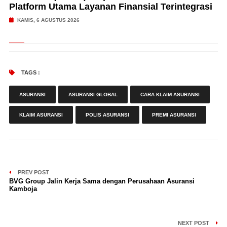
Platform Utama Layanan Finansial Terintegrasi
KAMIS, 6 AGUSTUS 2026
TAGS :
ASURANSI
ASURANSI GLOBAL
CARA KLAIM ASURANSI
KLAIM ASURANSI
POLIS ASURANSI
PREMI ASURANSI
PREV POST
BVG Group Jalin Kerja Sama dengan Perusahaan Asuransi
Kamboja
NEXT POST