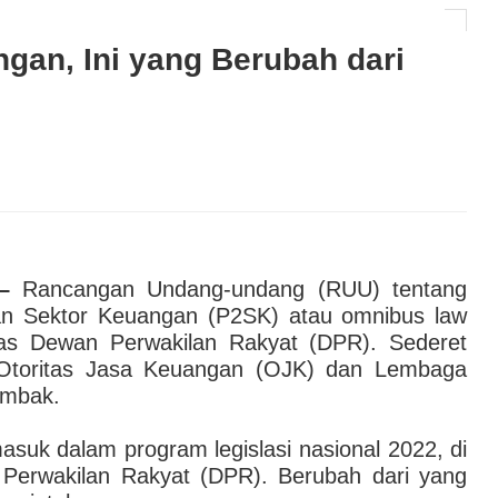
laborasi Dorong Kunjungan Wisatawan Indonesia ke
an, Ini yang Berubah dari
AI hingga Pendampingan di Rumah Sakit: Halodoc for
 Kesehatan Karyawan yang Benar-Benar Terintegrasi
l Governance Berbasis Data Lewat Sinergi MAB
–
Rancangan Undang-undang (RUU) tentang
 Sektor Keuangan (P2SK) atau omnibus law
has Dewan Perwakilan Rakyat (DPR). Sederet
, Otoritas Jasa Keuangan (OJK) dan Lembaga
ombak.
suk dalam program legislasi nasional 2022, di
 Perwakilan Rakyat (DPR). Berubah dari yang