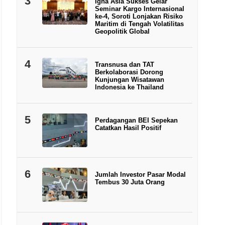
3
Igna Asia Sukses Gelar
Seminar Kargo Internasional
ke-4, Soroti Lonjakan Risiko
Maritim di Tengah Volatilitas
Geopolitik Global
4
Transnusa dan TAT
Berkolaborasi Dorong
Kunjungan Wisatawan
Indonesia ke Thailand
5
Perdagangan BEI Sepekan
Catatkan Hasil Positif
6
Jumlah Investor Pasar Modal
Tembus 30 Juta Orang