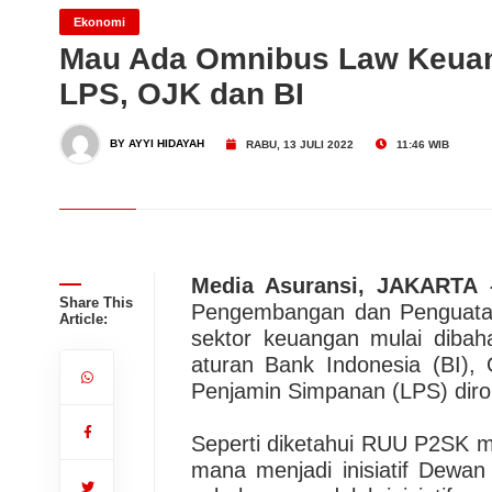
Jakarta
Transnusa dan TAT Berko
Ekonomi
Mau Ada Omnibus Law Keuang
LPS, OJK dan BI
Thailand
Dari Konsultasi, Inovasi 
BY AYYI HIDAYAH
RABU, 13 JULI 2022
11:46 WIB
Business Hadirkan Solusi
AdMedika Perkuat Clinica
Media Asuransi, JAKARTA 
Share This
Pengembangan dan Penguatan
Article:
sektor keuangan mulai diba
aturan Bank Indonesia (BI)
Penjamin Simpanan (LPS) dir
Seperti diketahui RUU P2SK ma
mana menjadi inisiatif Dewan