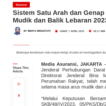
Tugu Insurance (TUGU) Ca
Nasional
Sistem Satu Arah dan Genap 
Mudik dan Balik Lebaran 202
Migas Masih Menjanjikan!
Dari Konsultasi, Inovasi 
BY WAHYU WIDIASTUTI
JUMAT, 7 APRIL 2023
08:17 WIB
Business Hadirkan Solusi
AdMedika Perkuat Clinica
. | Ist
Beberapa kendaraan roda empat melaju di jalan tol meninggalkan ibu
Media Asuransi, JAKARTA
–
Share This
Jenderal Perhubungan Darat
Article:
Direktorat Jenderal Bina
Perumahan Rakyat, telah meny
selama masa arus mudik dan a
“Melalui Keputusan Ber
SKB/48/IV/2023, 05/PKS/Db/