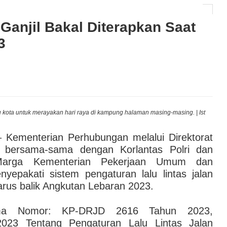
tat Asuransi Energi Sumbang 30% Premi, Bisnis
Ganjil Bakal Diterapkan Saat
3
AI hingga Pendampingan di Rumah Sakit: Halodoc for
 Kesehatan Karyawan yang Benar-Benar Terintegrasi
l Governance Berbasis Data Lewat Sinergi MAB
 kota untuk merayakan hari raya di kampung halaman masing-masing. | Ist
Be
 Kementerian Perhubungan melalui Direktorat
 bersama-sama dengan Korlantas Polri dan
 Marga Kementerian Pekerjaan Umum dan
epakati sistem pengaturan lalu lintas jalan
rus balik Angkutan Lebaran 2023.
sama Nomor: KP-DRJD 2616 Tahun 2023,
2023 Tentang Pengaturan Lalu Lintas Jalan