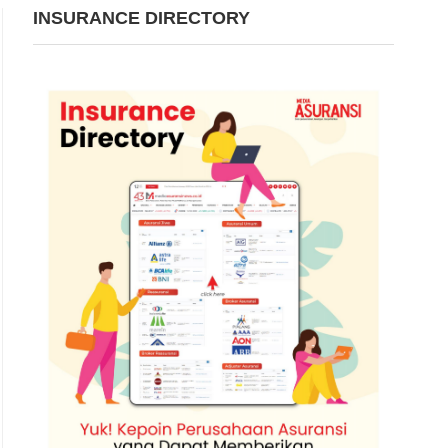
INSURANCE DIRECTORY
berapa kendaraan roda empat melaju di jalan tol meninggalkan ibu kota untuk me