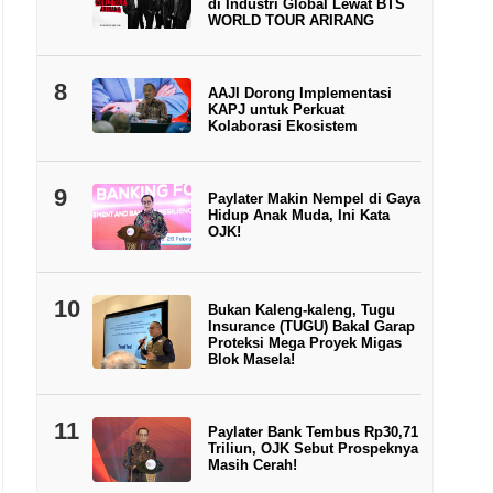
di Industri Global Lewat BTS
WORLD TOUR ARIRANG
8
AAJI Dorong Implementasi
KAPJ untuk Perkuat
Kolaborasi Ekosistem
9
Paylater Makin Nempel di Gaya
Hidup Anak Muda, Ini Kata
OJK!
10
Bukan Kaleng-kaleng, Tugu
Insurance (TUGU) Bakal Garap
Proteksi Mega Proyek Migas
Blok Masela!
11
Paylater Bank Tembus Rp30,71
Triliun, OJK Sebut Prospeknya
Masih Cerah!