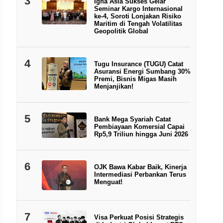
3
Igna Asia Sukses Gelar
Seminar Kargo Internasional
ke-4, Soroti Lonjakan Risiko
Maritim di Tengah Volatilitas
Geopolitik Global
4
Tugu Insurance (TUGU) Catat
Asuransi Energi Sumbang 30%
Premi, Bisnis Migas Masih
Menjanjikan!
5
Bank Mega Syariah Catat
Pembiayaan Komersial Capai
Rp5,9 Triliun hingga Juni 2026
6
OJK Bawa Kabar Baik, Kinerja
Intermediasi Perbankan Terus
Menguat!
7
Visa Perkuat Posisi Strategis