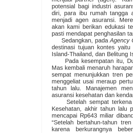
potensial bagi industri asura
diri, para ibu rumah tangg
menjadi agen asuransi. Mer
akan kami berikan edukasi te
pasti mendapat penghasilan t
Sedangkan, pada
Agency
destinasi tujuan kontes yait
Island-Thailand
,
dan Belitung I
Pada kesempatan itu, Dum
Mas kembali menaruh harap
a
sempat menunjukkan tren per
menggeliat usai meraup pert
tahun lalu. Manajemen mena
asuransi kesehatan dan kenda
Setelah sempat terkena d
Kesehatan, akhir tahun lalu
mencapai Rp643 miliar diband
“
Setelah bertahun-tahun tre
karena berkurangnya bebe