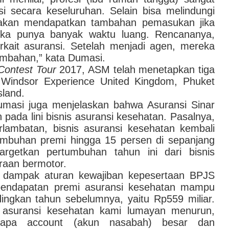
nsi secara keseluruhan. Selain bisa melindungi
a akan mendapatkan tambahan pemasukan jika
eka punya banyak waktu luang. Rencananya,
rkait asuransi. Setelah menjadi agen, mereka
ambahan,
”
kata Dumasi.
Contest
Tour
2017, ASM telah menetapkan tiga
u Windsor Experience United Kingdom, Phuket
sland.
asi juga menjelaskan bahwa
Asuransi Sinar
n
pada lini bisnis asuransi kesehatan. Pasalnya,
lambatan, bisnis asuransi kesehatan kembali
umbuhan premi hingga 15 persen di sepanjang
rgetkan pertumbuhan tahun ini dari bisnis
raan bermotor.
ampak aturan kewajiban kepesertaan BPJS
 pendapatan premi asuransi kesehatan mampu
ingkan tahun sebelumnya, yaitu Rp559 miliar.
n asuransi kesehatan kami lumayan menuru
n
,
rapa account (akun nasabah) besar dan