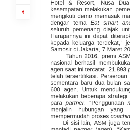
Hotel & Resort, Nusa Dua
kesempatan melakukan pemeri
mengikuti demo memasak mak
dengan tema
Eat smart and
seluruh pemenang diajak un
Harapan
nya
ini dapat ditera
kepada keluarga terdekat
,
” j
Samosir di Jakarta, 7
Maret 2
Tahun 2016, premi ASM 
nasional berhasil membukuka
agen saat ini tercatat
21.893
telah tersertifikasi. P
erseroan
sementara baru dua bulan saj
600 agen. Untuk mendukung
melakukan beberapa strategi
para
partner
.
“
Penggunaan
menjalin hubungan yang
mempermudah proses
coachi
Di sisi lain, ASM juga ten
menjadi
partner
(agen).
“
Kam