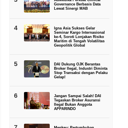
Governance Berbasis Data
Lewat Sinergi MAB
4
Igna Asia Sukses Gelar
Seminar Kargo Internasional
ke-4, Soroti Lonjakan Risiko
Maritim di Tengah Volatilitas
Geopolitik Global
5
DAI Dukung OJK Berantas
Broker Ilegal, Industri Diminta
Stop Transaksi dengan Pelaku
Gelap!
6
Jangan Sampai Salah! DAI
Tegaskan Broker Asuransi
Ilegal Bukan Anggota
APPARINDO
7
Menkeu: Pertumbuhan