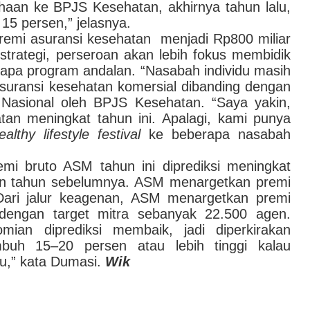
aan ke BPJS Kesehatan, akhirnya tahun lalu,
15 persen,” jelasnya.
emi asuransi kesehatan
menjadi Rp800 miliar
 strategi, perseroan akan lebih fokus membidik
rapa program andalan. “Nasabah individu masih
suransi kesehatan komersial dibanding dengan
Nasional oleh BPJS Kesehatan.
“
Saya yakin,
an meningkat tahun ini. Apalagi, kami punya
ealthy lifestyle festival
ke beberapa nasabah
emi bruto ASM tahun ini diprediksi meningkat
kan tahun sebelumnya. ASM menargetkan premi
 Dari jalur keagenan, ASM menargetkan premi
 dengan target mitra sebanyak 22.500 agen.
omian diprediksi membaik, jadi diperkirakan
mbuh 15
–
20 persen atau lebih tinggi kalau
u,
”
kata Dumasi.
Wik