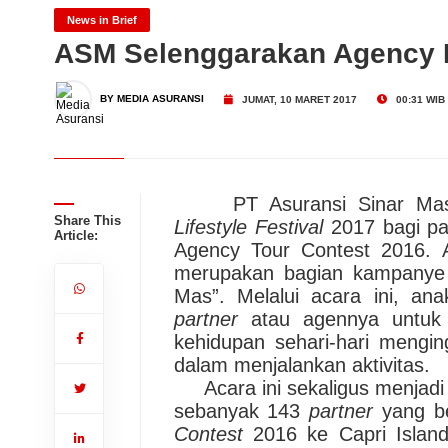
Asuransi Kesehatan Berke
Danamon Festival Hadirk
News in Brief
ASM Selenggarakan Agency He
Jangan Sampai Salah! DAI
BY MEDIA ASURANSI
JUMAT, 10 MARET 2017
00:31 WIB
APPARINDO
Danamon (BDMN) Siapkan
PT Asuransi Sinar M
Finansial Terintegrasi
Dari Konsultasi, Inovasi 
Share This
Lifestyle Festival
2017 bagi pa
Article:
Agency Tour Contest 2016.
merupakan bagian kampanye 
Business Hadirkan Solusi
Mas”. Melalui acara ini, a
partner
atau agennya untuk 
kehidupan sehari-hari mengin
dalam menjalankan aktivitas.
Acara ini sekaligus menjadi 
sebanyak 143
partner
yang be
Contest
2016 ke Capri Island