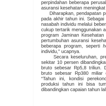
perpindahan beberapa perusah
asuransi kesehatan meningkat 
Diharapkan, pendapatan pr
pada akhir tahun ini. Sebagai
nasabah individu melalui bebe
cukup tertarik menggunakan a
program Jaminan Kesehatan 
pertumbuhan asuransi kesehat
beberapa program, seperti
h
individu,
”
ucapnya.
S
ecara keseluruhan, pr
sekitar 10 persen dibanding
bruto sebesar Rp5,8 triliun.
bruto sebesar Rp380 miliar
“
Tahun ini, kondisi perekon
produksi tahun ini bisa tu
dibandingkan capaian tahun lal