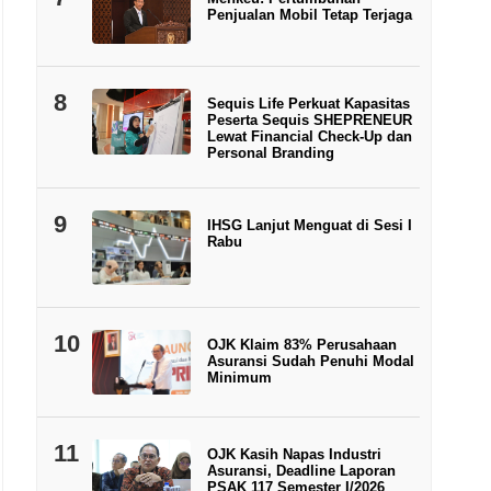
Penjualan Mobil Tetap Terjaga
8
Sequis Life Perkuat Kapasitas
Peserta Sequis SHEPRENEUR
Lewat Financial Check-Up dan
Personal Branding
9
IHSG Lanjut Menguat di Sesi I
Rabu
10
OJK Klaim 83% Perusahaan
Asuransi Sudah Penuhi Modal
Minimum
11
OJK Kasih Napas Industri
Asuransi, Deadline Laporan
PSAK 117 Semester I/2026