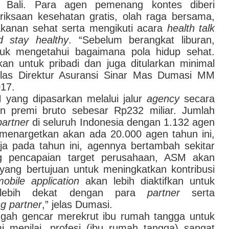
 Bali. Para agen pemenang kontes diberi
ksaan kesehatan gratis, olah
raga bersama,
anan sehat serta mengikuti
acara
health
talk
 stay healthy
.
“
Sebelum berangkat liburan,
tuk mengetahui bagaimana pola hidup sehat.
pkan untuk pribadi dan juga ditularkan minimal
elas Direktur Asuransi Sinar Mas Dumasi MM
017
.
yang dipasarkan melalui jalur
a
gency
secara
n premi bruto sebesar Rp232 miliar. Jumlah
partner
di seluruh Indonesia dengan 1.132 agen
menargetkan akan ada 20.000 agen tahun ini,
a pada tahun ini, agennya bertambah sekitar
 pencapaian target perusahaan, ASM akan
 yang bertujuan
untuk
meningkatkan kontribusi
mobile
application
akan lebih diaktifkan untuk
 lebih dekat dengan para
partner
serta
ng
partner
,
”
jelas Dumasi.
gah gencar merekrut ibu rumah tangga untuk
i menilai, profesi (ibu rumah tangga) sangat