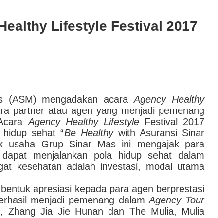
lanjutan
an Keceriaan dan Kebersamaan
althy Lifestyle Festival 2017
 Tegaskan Broker Asuransi Ilegal Bukan Anggota
 D-Bank PRO Jadi Platform Utama Layanan
as (ASM) mengadakan acara
Agency Healthy
AI hingga Pendampingan di Rumah Sakit: Halodoc for
ra partner atau agen yang menjadi pemenang
Acara
Agency Healthy Lifestyle
Festival 2017
hidup sehat “
Be
Healthy
with Asuransi Sinar
 Kesehatan Karyawan yang Benar-Benar Terintegrasi
nak usaha Grup Sinar Mas ini mengajak para
dapat menjalankan pola hidup sehat dalam
gat kesehatan adalah investasi, modal utama
bentuk apresiasi kepada para agen berprestasi
rhasil menjadi pemenang dalam
Agency
Tour
, Zhang Jia Jie Hunan dan The Mulia, Mulia