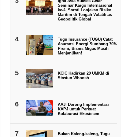
3
Igna Asia Sukses Gelar
Seminar Kargo Internasional
ke-4, Soroti Lonjakan Risiko
Maritim di Tengah Volatilitas
Geopolitik Global
4
Tugu Insurance (TUGU) Catat
Asuransi Energi Sumbang 30%
Premi, Bisnis Migas Masih
Menjanjikan!
5
KCIC Hadirkan 29 UMKM di
Stasiun Whoosh
6
AAJI Dorong Implementasi
KAPJ untuk Perkuat
Kolaborasi Ekosistem
7
Bukan Kaleng-kaleng, Tugu