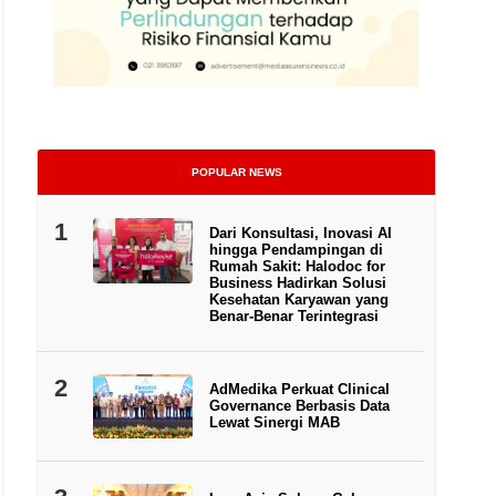
POPULAR NEWS
1
Dari Konsultasi, Inovasi AI
hingga Pendampingan di
Rumah Sakit: Halodoc for
Business Hadirkan Solusi
Kesehatan Karyawan yang
Benar-Benar Terintegrasi
Suasana pelayanan teller di Bank Maybank Indonesia
2
AdMedika Perkuat Clinical
Governance Berbasis Data
Lewat Sinergi MAB