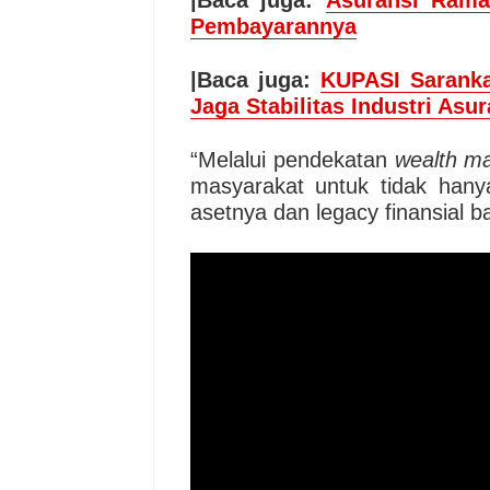
|Baca juga:
Asuransi Rama
Pembayarannya
|Baca juga:
KUPASI Sarank
Jaga Stabilitas Industri Asur
“Melalui pendekatan
wealth m
masyarakat untuk tidak han
asetnya dan legacy finansial ba