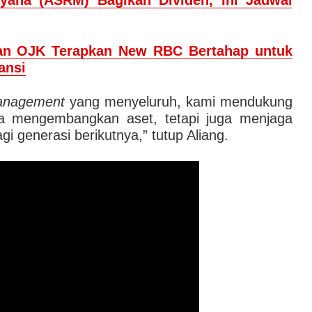
yana (ASRM) Bagikan Dividen, Ini Jadwal
an OJK Terapkan New RBC Bertahap untuk
ansi
anagement
yang menyeluruh, kami mendukung
ya mengembangkan aset, tetapi juga menjaga
gi generasi berikutnya,” tutup Aliang.