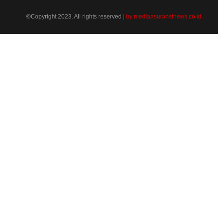
©Copyright 2023. All rights reserved |
by mediaasuransinews.co.id.