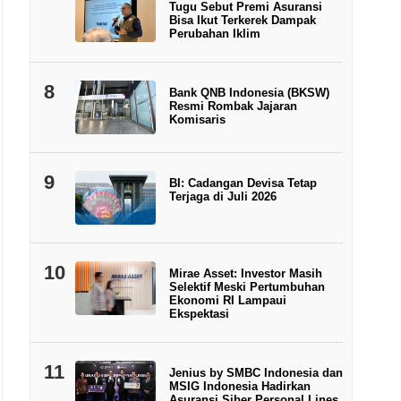
Tugu Sebut Premi Asuransi
Bisa Ikut Terkerek Dampak
Perubahan Iklim
8
Bank QNB Indonesia (BKSW)
Resmi Rombak Jajaran
Komisaris
9
BI: Cadangan Devisa Tetap
Terjaga di Juli 2026
10
Mirae Asset: Investor Masih
Selektif Meski Pertumbuhan
Ekonomi RI Lampaui
Ekspektasi
11
Jenius by SMBC Indonesia dan
MSIG Indonesia Hadirkan
Asuransi Siber Personal Lines