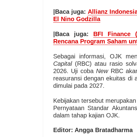
|Baca juga:
Allianz Indones
El Nino Godzilla
|Baca juga:
BFI Finance 
Rencana Program Saham un
Sebagai informasi, OJK me
Capital
(RBC) atau rasio solva
2026. Uji coba
New
RBC akan 
reasuransi dengan ekuitas di 
dimulai pada 2027.
Kebijakan tersebut merupakan
Pernyataan Standar Akuntan
dalam tahap kajian OJK.
Editor: Angga Bratadharma