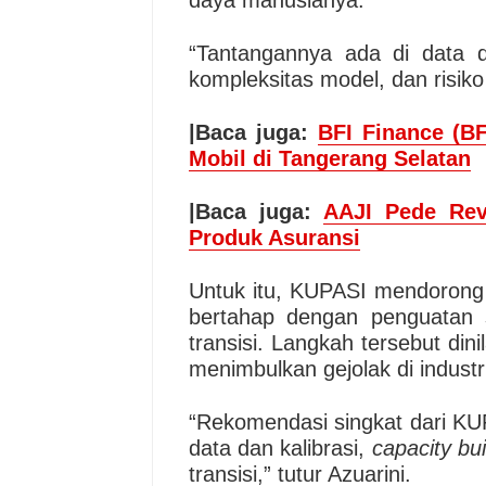
daya manusianya.
“Tantangannya ada di data 
kompleksitas model, dan risik
|Baca juga:
BFI Finance (BF
Mobil di Tangerang Selatan
|Baca juga:
AAJI Pede Rev
Produk Asuransi
Untuk itu, KUPASI mendorong
bertahap dengan penguatan
transisi. Langkah tersebut din
menimbulkan gejolak di industr
“Rekomendasi singkat dari KUP
data dan kalibrasi,
capacity bui
transisi,” tutur Azuarini.