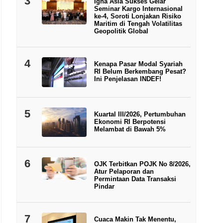
3
Igna Asia Sukses Gelar
Seminar Kargo Internasional
ke-4, Soroti Lonjakan Risiko
Maritim di Tengah Volatilitas
Geopolitik Global
Ketua Umum KUPASI Azuarini Diah Parwati. | Foto: Li
4
Kenapa Pasar Modal Syariah
RI Belum Berkembang Pesat?
Ini Penjelasan INDEF!
5
Kuartal III/2026, Pertumbuhan
Ekonomi RI Berpotensi
Melambat di Bawah 5%
6
OJK Terbitkan POJK No 8/2026,
Atur Pelaporan dan
Permintaan Data Transaksi
Pindar
7
Cuaca Makin Tak Menentu,