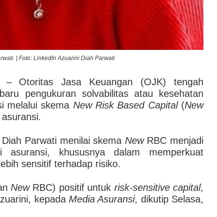
ti. | Foto: LinkedIn Azuarini Diah Parwati
– Otoritas Jasa Keuangan (OJK) tengah
aru pengukuran solvabilitas atau kesehatan
i melalui skema
New Risk Based Capital
(
New
asuransi.
Diah Parwati menilai skema
New
RBC menjadi
tri asuransi, khususnya dalam memperkuat
ih sensitif terhadap risiko.
kan
New
RBC) positif untuk
risk-sensitive capital
,
 Azuarini, kepada
Media Asuransi
, dikutip Selasa,