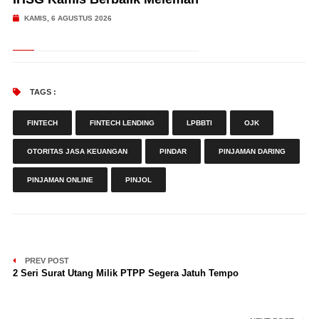
KAMIS, 6 AGUSTUS 2026
TAGS :
FINTECH
FINTECH LENDING
LPBBTI
OJK
OTORITAS JASA KEUANGAN
PINDAR
PINJAMAN DARING
PINJAMAN ONLINE
PINJOL
PREV POST
2 Seri Surat Utang Milik PTPP Segera Jatuh Tempo