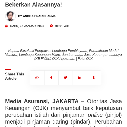
Beberkan Alasannya!
BY ANGGA BRATADHARMA
RABU, 22 JANUARI 2025
09:01 WIB
al
Kepala Eksekutif Pengawas Lembaga Pembiayaan, Perusahaan Modal
K
nya
Ventura, Lembaga Keuangan Mikro, dan Lembaga Jasa Keuangan Lainnya
Ve
(KE PVML) OJK Agusman. | Foto: OJK
Share This
Article:
Media Asuransi, JAKARTA
– Otoritas Jasa
Keuangan (OJK) menyambut baik keputusan
perubahan istilah dari pinjaman
online
(pinjol)
menjadi pinjaman daring (pindar). Perubahan