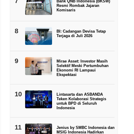
7
Bank QNB Indonesia (BKSW)
Resmi Rombak Jajaran
Komisaris
8
BI: Cadangan Devisa Tetap
Terjaga di Juli 2026
9
Mirae Asset: Investor Masih
Selektif Meski Pertumbuhan
Ekonomi RI Lampaui
Ekspektasi
10
Lintasarta dan ASBANDA
Teken Kolaborasi Strategis
untuk BPD di Seluruh
Indonesia
11
Jenius by SMBC Indonesia dan
MSIG Indonesia Hadirkan