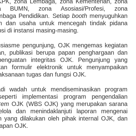
 KPK, zona Lembaga, zona Kementerian, zona
a BUMN, zona Asosiasi/Profesi, zona
baga Pendidikan. Setiap
booth
menyuguhkan
m dan usaha untuk mencegah tindak pidana
si di instansi masing-masing.
tusiasme pengunjung, OJK mengemas kegiatan
, publikasi berupa papan penghargaan dan
penguatan integritas OJK. Pengunjung yang
kan formulir elektronik untuk menyampaikan
laksanaan tugas dan fungsi OJK.
jadi wadah untuk mendiseminasikan program
eperti implementasi program pengendalian
stem
OJK (WBS OJK) yang merupakan sarana
ola dan menindaklanjuti laporan mengenai
n yang dilakukan oleh pihak internal OJK, dan
uapan OJK.