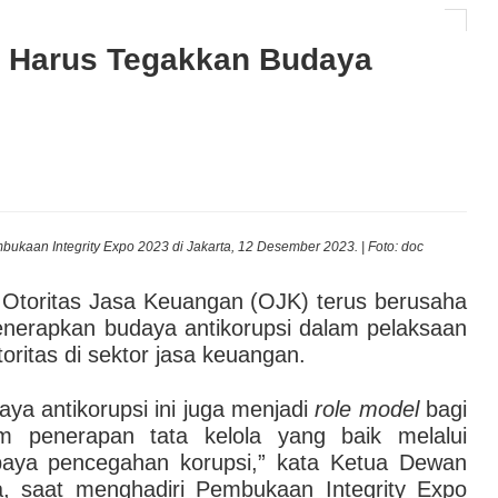
n Harus Tegakkan Budaya
AI hingga Pendampingan di Rumah Sakit: Halodoc for
 Kesehatan Karyawan yang Benar-Benar Terintegrasi
l Governance Berbasis Data Lewat Sinergi MAB
ukaan Integrity Expo 2023 di Jakarta, 12 Desember 2023. | Foto: doc
Otoritas Jasa Keuangan (OJK) terus berusaha
nerapkan budaya antikorupsi dalam pelaksaan
oritas di sektor jasa keuangan.
aya antikorupsi ini juga menjadi
role model
bagi
am penerapan tata kelola yang baik melalui
paya pencegahan korupsi,” kata Ketua Dewan
, saat menghadiri Pembukaan Integrity Expo