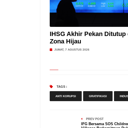
IHSG Akhir Pekan Ditutup 
Zona Hijau
JUMAT, 7 AGUSTUS 2026
TAGS :
ANTI KORUPSI
GRATIFIKASI
INDU
PREV POST
IFG Bersama SOS Childre