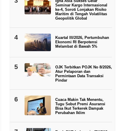
3
Igna Asia Sukses Gelar
Seminar Kargo Internasional
ke-4, Soroti Lonjakan Risiko
Maritim di Tengah Volatilitas
Geopolitik Global
4
Kuartal III/2026, Pertumbuhan
Ekonomi RI Berpotensi
Melambat di Bawah 5%
5
OJK Terbitkan POJK No 8/2026,
Atur Pelaporan dan
Permintaan Data Transaksi
Pindar
6
Cuaca Makin Tak Menentu,
Tugu Sebut Premi Asuransi
Bisa Ikut Terkerek Dampak
Perubahan Iklim