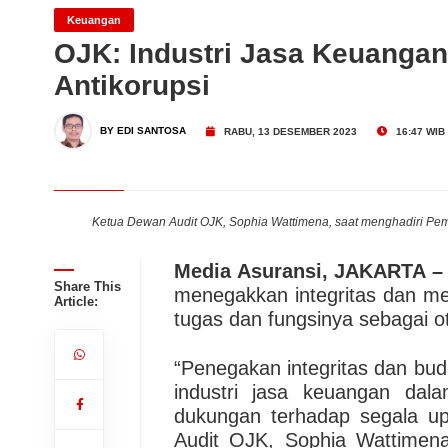
Keuangan
OJK: Industri Jasa Keuanga
INDEF!
Dari Konsultasi, Inovasi 
Antikorupsi
Business Hadirkan Solusi
AdMedika Perkuat Clinica
BY EDI SANTOSA
RABU, 13 DESEMBER 2023
16:47 WIB
doc
Ketua Dewan Audit OJK, Sophia Wattimena, saat menghadiri Pemb
Media Asuransi, JAKARTA –
Share This
menegakkan integritas dan me
Article:
tugas dan fungsinya sebagai ot
“Penegakan integritas dan bud
industri jasa keuangan dal
dukungan terhadap segala u
Audit OJK, Sophia Wattimena