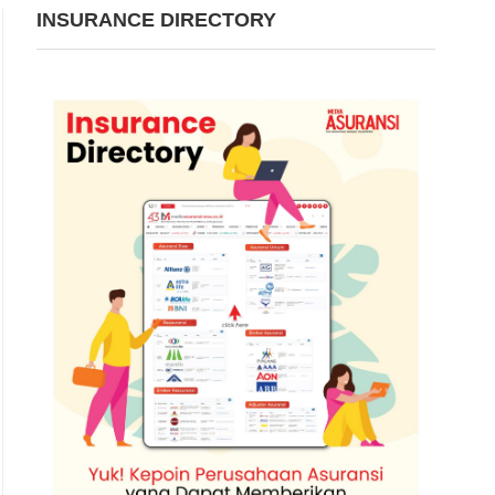
INSURANCE DIRECTORY
Ketua Dewan Audit OJK, Sophia Wattimena, saat menghadiri Pembukaan Integrity