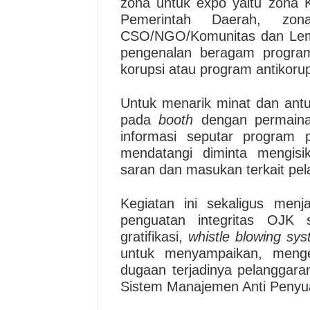
zona untuk expo yaitu zona
Pemerintah Daerah, zon
CSO/NGO/Komunitas dan Lem
pengenalan beragam progra
korupsi atau program antikorup
Untuk menarik minat dan an
pada
booth
dengan permainan
informasi seputar program 
mendatangi diminta mengisi
saran dan masukan terkait pe
Kegiatan ini sekaligus men
penguatan integritas OJK s
gratifikasi,
whistle blowing sy
untuk menyampaikan, mengel
dugaan terjadinya pelanggara
Sistem Manajemen Anti Peny