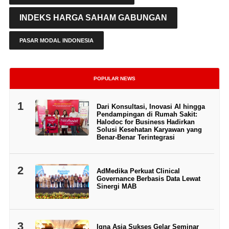
INDEKS HARGA SAHAM GABUNGAN
PASAR MODAL INDONESIA
POPULAR NEWS
1
Dari Konsultasi, Inovasi AI hingga
Pendampingan di Rumah Sakit:
Halodoc for Business Hadirkan
Solusi Kesehatan Karyawan yang
Benar-Benar Terintegrasi
2
AdMedika Perkuat Clinical
Governance Berbasis Data Lewat
Sinergi MAB
3
Igna Asia Sukses Gelar Seminar