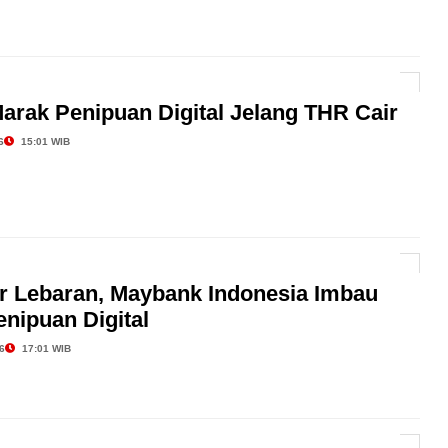
arak Penipuan Digital Jelang THR Cair
6
15:01 WIB
ur Lebaran, Maybank Indonesia Imbau
nipuan Digital
6
17:01 WIB