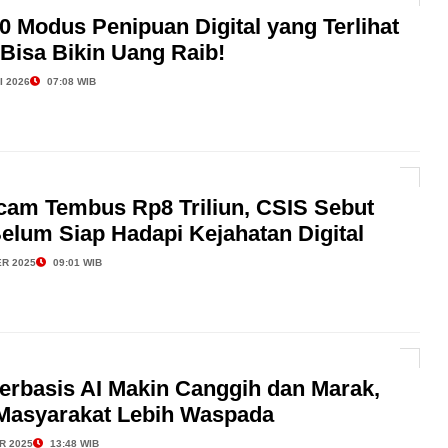
 Modus Penipuan Digital yang Terlihat
 Bisa Bikin Uang Raib!
I 2026
07:08 WIB
cam Tembus Rp8 Triliun, CSIS Sebut
elum Siap Hadapi Kejahatan Digital
R 2025
09:01 WIB
erbasis AI Makin Canggih dan Marak,
Masyarakat Lebih Waspada
R 2025
13:48 WIB