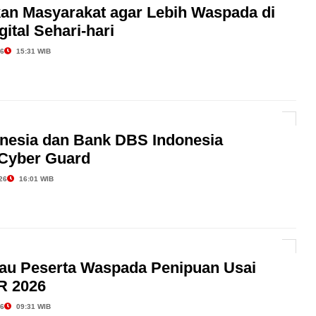
kan Masyarakat agar Lebih Waspada di
gital Sehari-hari
26
15:31 WIB
nesia dan Bank DBS Indonesia
Cyber Guard
26
16:01 WIB
au Peserta Waspada Penipuan Usai
R 2026
26
09:31 WIB