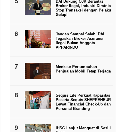
5
DAI Dukung OJK Berantas
Broker Ilegal, Industri Diminta
Stop Transaksi dengan Pelaku
Gelap!
6
Jangan Sampai Salah! DAI
Tegaskan Broker Asuransi
Ilegal Bukan Anggota
APPARINDO
7
Menkeu: Pertumbuhan
Penjualan Mobil Tetap Terjaga
8
Sequis Life Perkuat Kapasitas
Peserta Sequis SHEPRENEUR
Lewat Financial Check-Up dan
Personal Branding
9
IHSG Lanjut Menguat di Sesi I