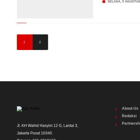
SELASA, 5 AGUSTUS
1
2
About Us
Redaksi
Partnersh
Jl. KH Wahid Hasyim 12 G, Lantai 3,

Jakarta Pusat 10340. 
