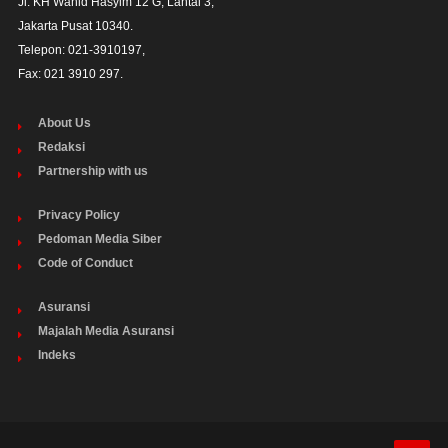
Jl. KH Wahid Hasyim 12 G, Lantai 3,

Jakarta Pusat 10340. 

Telepon: 021-3910197,

Fax: 021 3910 297.
About Us
Redaksi
Partnership with us
Privacy Policy
Pedoman Media Siber
Code of Conduct
Asuransi
Majalah Media Asuransi
Indeks