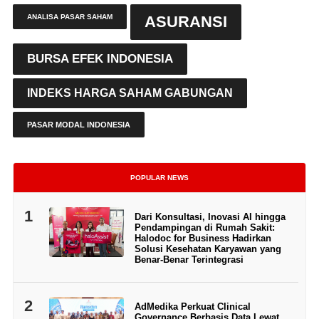
ANALISA PASAR SAHAM
ASURANSI
BURSA EFEK INDONESIA
INDEKS HARGA SAHAM GABUNGAN
PASAR MODAL INDONESIA
POPULAR NEWS
1
Dari Konsultasi, Inovasi AI hingga
Pendampingan di Rumah Sakit:
Halodoc for Business Hadirkan
Solusi Kesehatan Karyawan yang
Benar-Benar Terintegrasi
2
AdMedika Perkuat Clinical
Governance Berbasis Data Lewat