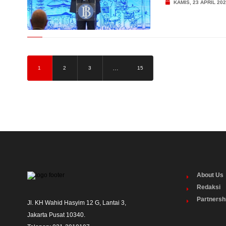
KAMIS, 23 APRIL 20
…
1
2
3
15
About Us
Redaksi
Partnersh
Jl. KH Wahid Hasyim 12 G, Lantai 3,

Jakarta Pusat 10340. 
