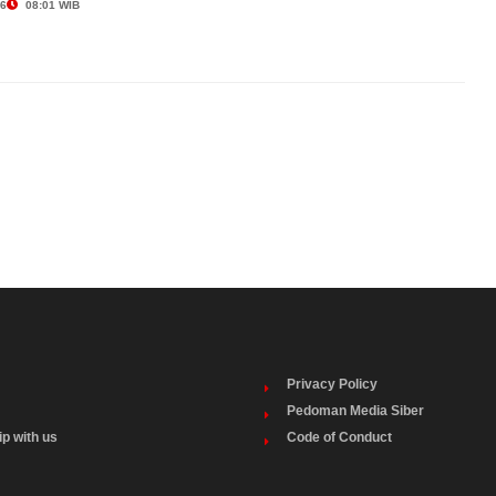
26
08:01 WIB
Privacy Policy
Pedoman Media Siber
ip with us
Code of Conduct