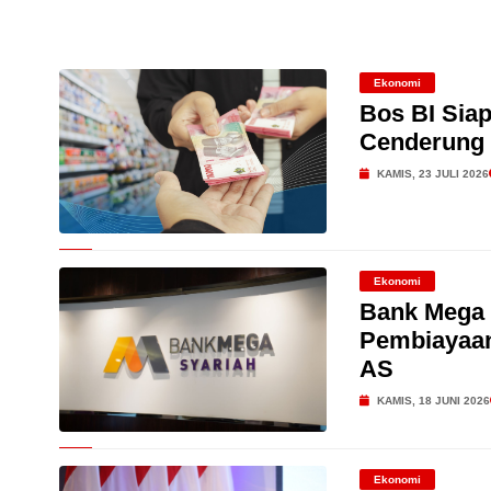
Migas Masih Menjanjikan!
Dari Konsultasi, Inovasi 
Ekonomi
Bos BI Siap
Business Hadirkan Solusi
AdMedika Perkuat Clinica
Cenderung 
KAMIS, 23 JULI 2026
Ekonomi
Bank Mega
Pembiayaan
AS
KAMIS, 18 JUNI 2026
Ekonomi