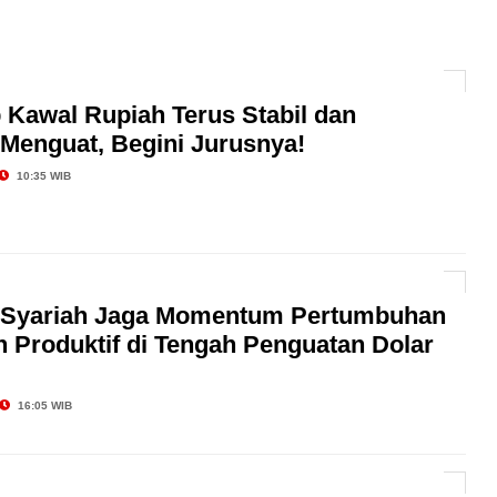
AI hingga Pendampingan di Rumah Sakit: Halodoc for
 Kawal Rupiah Terus Stabil dan
 Kesehatan Karyawan yang Benar-Benar Terintegrasi
l Governance Berbasis Data Lewat Sinergi MAB
Menguat, Begini Jurusnya!
10:35 WIB
 Syariah Jaga Momentum Pertumbuhan
 Produktif di Tengah Penguatan Dolar
16:05 WIB