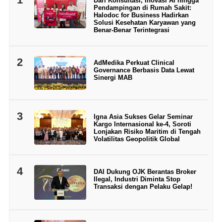
Dari Konsultasi, Inovasi AI hingga
Pendampingan di Rumah Sakit:
Halodoc for Business Hadirkan
Solusi Kesehatan Karyawan yang
Benar-Benar Terintegrasi
2
AdMedika Perkuat Clinical
Governance Berbasis Data Lewat
Sinergi MAB
3
Igna Asia Sukses Gelar Seminar
Kargo Internasional ke-4, Soroti
Lonjakan Risiko Maritim di Tengah
Volatilitas Geopolitik Global
4
DAI Dukung OJK Berantas Broker
Ilegal, Industri Diminta Stop
Transaksi dengan Pelaku Gelap!