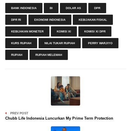
BANK INDONESIA
BI
DOLAR AS
DPR
DPR RI
EKONOMI INDONESIA
KEBIJAKAN FISKAL
KEBIJAKAN MONETER
KOMISI XI
KOMISI XI DPR
KURS RUPIAH
NILAI TUKAR RUPIAH
PERRY WARJIYO
RUPIAH
RUPIAH MELEMAH
PREV POST
Chubb Life Indonesia Luncurkan My Prime Term Protection