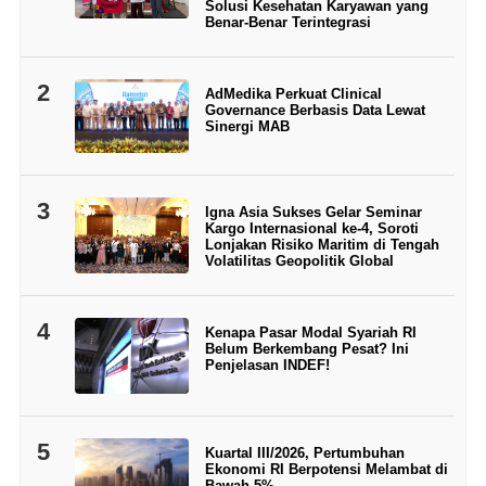
Solusi Kesehatan Karyawan yang
Benar-Benar Terintegrasi
2
AdMedika Perkuat Clinical
Governance Berbasis Data Lewat
Sinergi MAB
3
Igna Asia Sukses Gelar Seminar
Kargo Internasional ke-4, Soroti
Lonjakan Risiko Maritim di Tengah
Volatilitas Geopolitik Global
4
Kenapa Pasar Modal Syariah RI
Belum Berkembang Pesat? Ini
Penjelasan INDEF!
5
Kuartal III/2026, Pertumbuhan
Ekonomi RI Berpotensi Melambat di
Bawah 5%