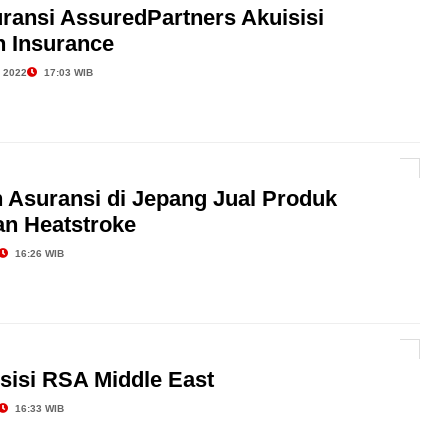
ransi AssuredPartners Akuisisi
n Insurance
 2022
17:03 WIB
 Asuransi di Jepang Jual Produk
an Heatstroke
16:26 WIB
sisi RSA Middle East
16:33 WIB