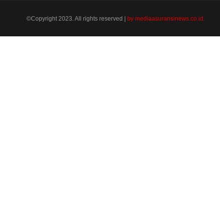
©Copyright 2023. All rights reserved |
by mediaasuransinews.co.id.