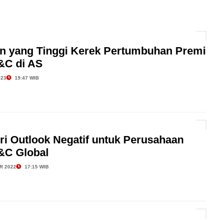
Pembiayaan Komersial Capai Rp5,9 Triliun hingga
AI hingga Pendampingan di Rumah Sakit: Halodoc for
lan yang Tinggi Kerek Pertumbuhan Premi
&C di AS
 Kesehatan Karyawan yang Benar-Benar Terintegrasi
l Governance Berbasis Data Lewat Sinergi MAB
023
19:47 WIB
ri Outlook Negatif untuk Perusahaan
&C Global
R 2022
17:15 WIB