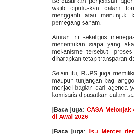
Berdasarkan penjelasan agen
wajib diputuskan dalam fo
mengganti atau menunjuk ko
pemegang saham.
Aturan ini sekaligus meneg
menentukan siapa yang aka
mekanisme tersebut, proses
diharapkan tetap transparan d
Selain itu, RUPS juga memili
maupun tunjangan bagi anggot
menjadi bagian dari agenda y
komisaris dipusatkan dalam sa
|Baca juga:
CASA Melonjak 4
di Awal 2026
|Baca juga:
Isu Merger de