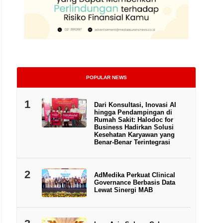
POPULAR NEWS
1
Dari Konsultasi, Inovasi AI
hingga Pendampingan di
Rumah Sakit: Halodoc for
Business Hadirkan Solusi
Kesehatan Karyawan yang
Benar-Benar Terintegrasi
2
AdMedika Perkuat Clinical
Governance Berbasis Data
Lewat Sinergi MAB
Ilustrasi. | Foto: Asuransi Ra