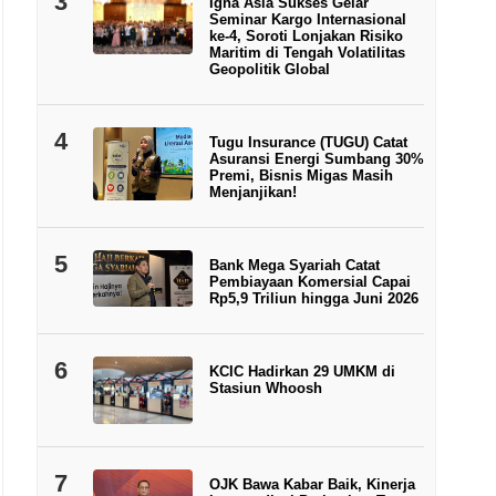
3
Igna Asia Sukses Gelar
Seminar Kargo Internasional
ke-4, Soroti Lonjakan Risiko
Maritim di Tengah Volatilitas
Geopolitik Global
4
Tugu Insurance (TUGU) Catat
Asuransi Energi Sumbang 30%
Premi, Bisnis Migas Masih
Menjanjikan!
5
Bank Mega Syariah Catat
Pembiayaan Komersial Capai
Rp5,9 Triliun hingga Juni 2026
6
KCIC Hadirkan 29 UMKM di
Stasiun Whoosh
7
OJK Bawa Kabar Baik, Kinerja