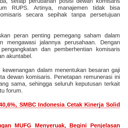
da, setiap perubahan posisi dewan komisaris
rum RUPS. Artinya, manajemen tidak bisa
misaris secara sepihak tanpa persetujuan
askan peran penting pemegang saham dalam
n mengawasi jalannya perusahaan. Dengan
 pengangkatan dan pemberhentian komisaris
an akuntabel.
ki kewenangan dalam menentukan besaran gaji
a dewan komisaris. Penetapan remunerasi ini
ang sama, sehingga seluruh keputusan terkait
tu forum.
0,6%, SMBC Indonesia Cetak Kinerja Solid
ngan MUFG Menyeruak, Begini Penjelasan