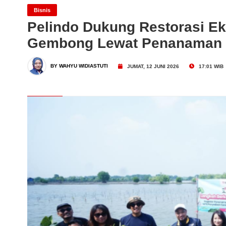
Bank Mega Syariah Catat 
Bisnis
Pelindo Dukung Restorasi Ek
Gembong Lewat Penanaman
Juni 2026
Dari Konsultasi, Inovasi 
BY WAHYU WIDIASTUTI
JUMAT, 12 JUNI 2026
17:01 WIB
Business Hadirkan Solusi
AdMedika Perkuat Clinica