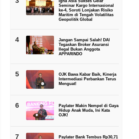
3
Igna Asia Sukses Gelar
Seminar Kargo Internasional
ke-4, Soroti Lonjakan Risiko
Maritim di Tengah Volatilitas
Geopolitik Global
4
Jangan Sampai Salah! DAI
Tegaskan Broker Asuransi
Ilegal Bukan Anggota
APPARINDO
5
OJK Bawa Kabar Baik, Kinerja
Intermediasi Perbankan Terus
Menguat!
6
Paylater Makin Nempel di Gaya
Hidup Anak Muda, Ini Kata
OJK!
7
Paylater Bank Tembus Rp30,71