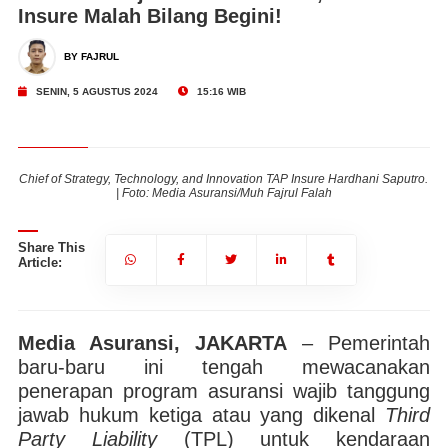
Insure Malah Bilang Begini!
BY FAJRUL
SENIN, 5 AGUSTUS 2024
15:16 WIB
ro.
Chief of Strategy, Technology, and Innovation TAP Insure Hardhani Saputro.
Ch
| Foto: Media Asuransi/Muh Fajrul Falah
Share This
Article:
Media Asuransi, JAKARTA
– Pemerintah
baru-baru ini tengah mewacanakan
penerapan program asuransi wajib tanggung
jawab hukum ketiga atau yang dikenal
Third
Party Liability
(TPL) untuk kendaraan