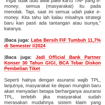
“Ingat tidak dulu awal pake kartu TAP yang
e-
money
, semua (masyarakat) itu pada
menolak. Tapi, saat ini semua udah pake
e-
money.
Kita tahu lah kalau misalnya strategi
baru kan pasti ada tantangan atau isunya,”
katanya.
|
Baca juga:
Laba Bersih FIF Tumbuh 11,7%
di Semester I/2024
|
Baca juga:
Jadi Official Bank Partner
Konser 30 Tahun GIGI, BCA Tebar Diskon
Pembelian Tiket
Seperti halnya dengan asuransi wajib TPL,
lanjutnya, masyarakat ke depan mungkin baru
akan menyadari betapa berharganya asuransi
TPL, terlebih jika masyarakat sudah
merasakan mudahnya sistem klaim yang