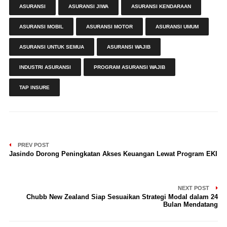
ASURANSI
ASURANSI JIWA
ASURANSI KENDARAAN
ASURANSI MOBIL
ASURANSI MOTOR
ASURANSI UMUM
ASURANSI UNTUK SEMUA
ASURANSI WAJIB
INDUSTRI ASURANSI
PROGRAM ASURANSI WAJIB
TAP INSURE
PREV POST
Jasindo Dorong Peningkatan Akses Keuangan Lewat Program EKI
NEXT POST
Chubb New Zealand Siap Sesuaikan Strategi Modal dalam 24
Bulan Mendatang