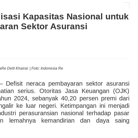
eken Kolaborasi Strategis untuk BPD di Seluruh
isasi Kapasitas Nasional untuk
aran Sektor Asuransi
AI hingga Pendampingan di Rumah Sakit: Halodoc for
 Kesehatan Karyawan yang Benar-Benar Terintegrasi
l Governance Berbasis Data Lewat Sinergi MAB
Re Delil Khairat. | Foto: Indonesia Re
 Defisit neraca pembayaran sektor asuransi
hatian serius. Otoritas Jasa Keuangan (OJK)
hun 2024, sebanyak 40,20 persen premi dari
ngalir ke luar negeri. Ketimpangan ini menjadi
ndustri perasuransian nasional terhadap pasar
tkan lemahnya kemandirian dan daya saing