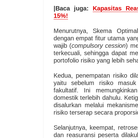
|Baca juga:
Kapasitas Rea
15%!
Menurutnya, Skema Optimali
dengan empat fitur utama yan
wajib (
compulsory cession
) me
terkecuali, sehingga dapat me
portofolio risiko yang lebih seh
Kedua, penempatan risiko dila
yaitu sebelum risiko masuk
fakultatif. Ini memungkinka
domestik terlebih dahulu. Keti
disalurkan melalui mekanis
risiko terserap secara proporsi
Selanjutnya, keempat, retros
dan reasuransi peserta dila