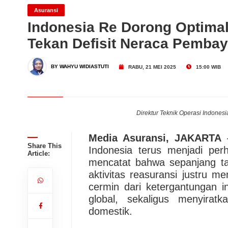
Lintasarta dan ASBANDA T
Asuransi
Indonesia Re Dorong Optimal
Tekan Defisit Neraca Pembay
Indonesia
Dari Konsultasi, Inovasi 
BY WAHYU WIDIASTUTI
RABU, 21 MEI 2025
15:00 WIB
Business Hadirkan Solusi
AdMedika Perkuat Clinica
Direktur Teknik Operasi Indonesia
Media Asuransi, JAKARTA
–
Share This
Indonesia terus menjadi per
Article:
mencatat bahwa sepanjang ta
aktivitas reasuransi justru me
cermin dari ketergantungan i
global, sekaligus menyira
domestik.