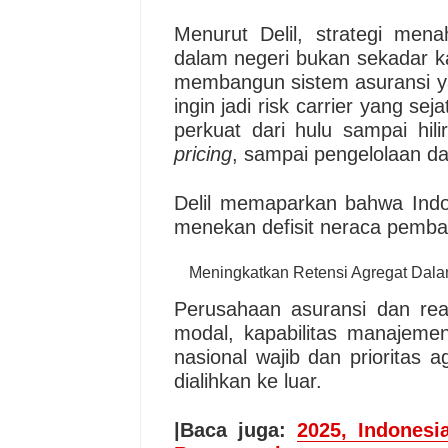
Menurut Delil, strategi men
dalam negeri bukan sekadar k
membangun sistem asuransi yan
ingin jadi risk carrier yang se
perkuat dari hulu sampai hili
pricing
, sampai pengelolaan dat
Delil memaparkan bahwa Indo
menekan defisit neraca pembay
Meningkatkan Retensi Agregat Dala
Perusahaan asuransi dan rea
modal, kapabilitas manajeme
nasional wajib dan prioritas 
dialihkan ke luar.
|Baca juga:
2025, Indonesi