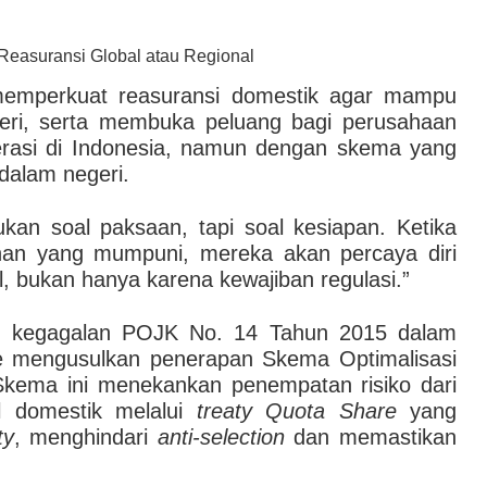
Reasuransi Global atau Regional
 memperkuat reasuransi domestik agar mampu
geri, serta membuka peluang bagi perusahaan
erasi di Indonesia, namun dengan skema yang
dalam negeri.
ukan soal paksaan, tapi soal kesiapan. Ketika
han yang mumpuni, mereka akan percaya diri
, bukan hanya karena kewajiban regulasi.”
tas kegagalan POJK No. 14 Tahun 2015 dalam
Re mengusulkan penerapan Skema Optimalisasi
Skema ini menekankan penempatan risiko dari
l domestik melalui
treaty Quota Share
yang
ty
, menghindari
anti-selection
dan memastikan