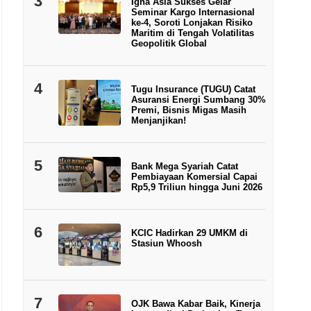
3
Igna Asia Sukses Gelar
Seminar Kargo Internasional
ke-4, Soroti Lonjakan Risiko
Maritim di Tengah Volatilitas
Geopolitik Global
4
Tugu Insurance (TUGU) Catat
Asuransi Energi Sumbang 30%
Premi, Bisnis Migas Masih
Menjanjikan!
5
Bank Mega Syariah Catat
Pembiayaan Komersial Capai
Rp5,9 Triliun hingga Juni 2026
6
KCIC Hadirkan 29 UMKM di
Stasiun Whoosh
7
OJK Bawa Kabar Baik, Kinerja