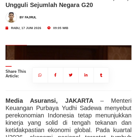
Ungguli Sejumlah Negara G20
BY FAJRUL
RABU, 17 JUNI 2026
09:05 WIB
Share This
Article:
Media Asuransi, JAKARTA
– Menteri
Keuangan Purbaya Yudhi Sadewa menyebut
perekonomian Indonesia tetap menunjukkan
kinerja yang solid di tengah tekanan dan
ketidakpastian ekonomi global. Pada kuartal
Menteri Keuangan Purbaya Yudhi Sadewa. | Foto: Kemenkeu