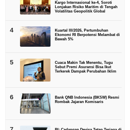
Kargo Internasional ke-4, Soroti
Lonjakan Risiko Maritim di Tengah
Volatilitas Geopolitik Global
4
Kuartal III/2026, Pertumbuhan
Ekonomi RI Berpotensi Melambat di
Bawah 5%
5
Cuaca Makin Tak Menentu, Tugu
Sebut Premi Asuransi Bisa Ikut
Terkerek Dampak Perubahan Iklim
6
Bank QNB Indonesia (BKSW) Resmi
Rombak Jajaran Komisaris
7
BI: Cadangan Devisa Tetap Terjaga di