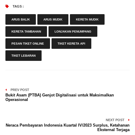
TAGS :
ARUS BALIK
ARUS MUDIK
KERETA MUDIK
KERETA TAMBAHAN
LONJAKAN PENUMPANG
PESAN TIKET ONLINE
TIKET KERETA API
TIKET LEBARAN
PREV POST
Bukit Asam (PTBA) Genjot Digitalisasi untuk Maksimalkan
Operasional
NEXT POST
Neraca Pembayaran Indonesia Kuartal IV/2023 Surplus, Ketahanan
Eksternal Terjaga