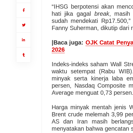
“IHSG berpotensi akan menc
hati jika gagal
break
, masih 
sudah mendekati Rp17.500,” 
Fanny Suherman, dikutip dari r
|Baca juga:
OJK Catat Penya
2026
Indeks-indeks saham Wall Str
waktu setempat (Rabu WIB).
minyak serta kinerja laba e
persen, Nasdaq Composite me
Average menguat 0,73 persen
Harga minyak mentah jenis W
Brent crude melemah 3,99 perse
AS dan Iran masih berlang
menyatakan bahwa gencatan se