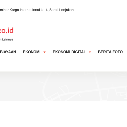
u Kualitas Investor
Catatkan Hasil Positif
dal Tembus 30 Juta Orang
BIAYAAN
EKONOMI
EKONOMI DIGITAL
BERITA FOTO
asi Transformasi Berkelanjutan Lewat Investasi
ni 7 Cara Maksimalkan Manfaat Asuransi Kesehatan
e-A-Wish® Indonesia Hadirkan Harapan bagi Anak