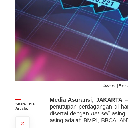
Ilustrasi. | Foto
Media Asuransi, JAKARTA
–
Share This
penutupan perdagangan di hari
Article:
disertai dengan
net sell
asing 
asing adalah BMRI, BBCA, AN