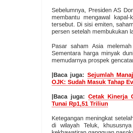
Sebelumnya, Presiden AS Do
membantu mengawal kapal-kap
tersebut. Di sisi emiten, sah
persen setelah membukukan l
Pasar saham Asia melemah 
Sementara harga minyak dunia
memudarnya prospek gencatan 
|Baca juga:
Sejumlah Manaj
OJK: Sudah Masuk Tahap Ev
|Baca juga:
Cetak Kinerja 
Tunai Rp1,51 Triliun
Ketegangan meningkat setela
di wilayah Teluk, khususny
kekhawatiran gangguan pasoka