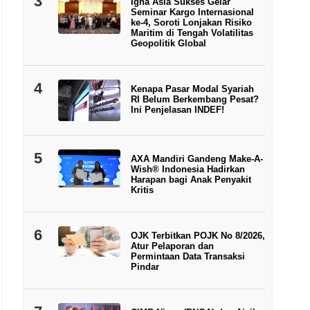
3
Igna Asia Sukses Gelar
Seminar Kargo Internasional
ke-4, Soroti Lonjakan Risiko
Maritim di Tengah Volatilitas
Geopolitik Global
4
Kenapa Pasar Modal Syariah
RI Belum Berkembang Pesat?
Ini Penjelasan INDEF!
5
AXA Mandiri Gandeng Make-A-
Wish® Indonesia Hadirkan
Harapan bagi Anak Penyakit
Kritis
6
OJK Terbitkan POJK No 8/2026,
Atur Pelaporan dan
Permintaan Data Transaksi
Pindar