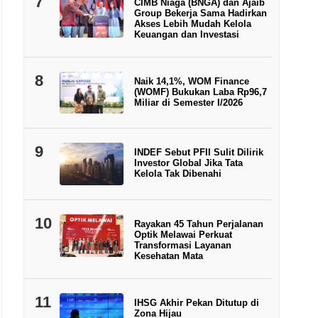
7
CIMB Niaga (BNGA) dan Ajaib
Group Bekerja Sama Hadirkan
Akses Lebih Mudah Kelola
Keuangan dan Investasi
8
Naik 14,1%, WOM Finance
(WOMF) Bukukan Laba Rp96,7
Miliar di Semester I/2026
9
INDEF Sebut PFII Sulit Dilirik
Investor Global Jika Tata
Kelola Tak Dibenahi
10
Rayakan 45 Tahun Perjalanan
Optik Melawai Perkuat
Transformasi Layanan
Kesehatan Mata
11
IHSG Akhir Pekan Ditutup di
Zona Hijau