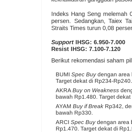
Indeks Hang Seng melemah 0,
persen. Sedangkan, Taiex Ta
Straits Times turun 0,08 pers
Support
IHSG: 6.950-7.000
Resist IHSG: 7.100-7.120
Berikut rekomendasi saham pili
BUMI
Spec Buy
dengan area 
Target dekat di Rp234-Rp240.
AKRA
Buy on Weakness
deng
bawah Rp1.480. Target dekat
AYAM
Buy if Break
Rp342, den
bawah Rp330.
ARCI
Spec Buy
dengan area b
Rp1.470. Target dekat di Rp1