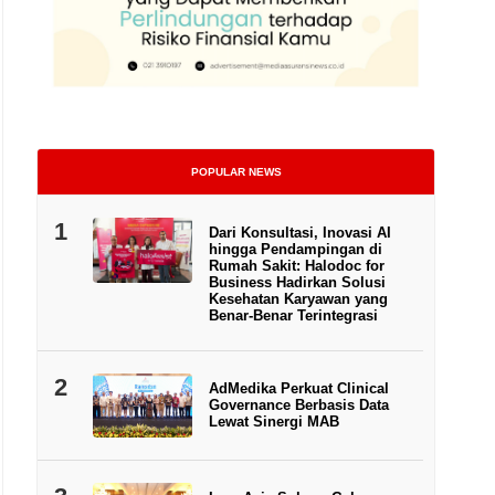
POPULAR NEWS
1
Dari Konsultasi, Inovasi AI
hingga Pendampingan di
Rumah Sakit: Halodoc for
Business Hadirkan Solusi
Kesehatan Karyawan yang
Benar-Benar Terintegrasi
Ilustrasi. | Foto: Freepik/pikisu
2
AdMedika Perkuat Clinical
Governance Berbasis Data
Lewat Sinergi MAB