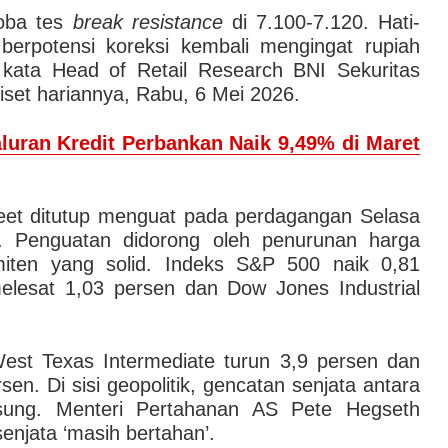
oba tes
break resistance
di 7.100-7.120. Hati-
berpotensi koreksi kembali mengingat rupiah
kata Head of Retail Research BNI Sekuritas
iset hariannya, Rabu, 6 Mei 2026.
luran Kredit Perbankan Naik 9,49% di Maret
eet ditutup menguat pada perdagangan Selasa
 Penguatan didorong oleh penurunan harga
miten yang solid. Indeks S&P 500 naik 0,81
lesat 1,03 persen dan Dow Jones Industrial
.
est Texas Intermediate turun 3,9 persen dan
n. Di sisi geopolitik, gencatan senjata antara
sung. Menteri Pertahanan AS Pete Hegseth
njata ‘masih bertahan’.