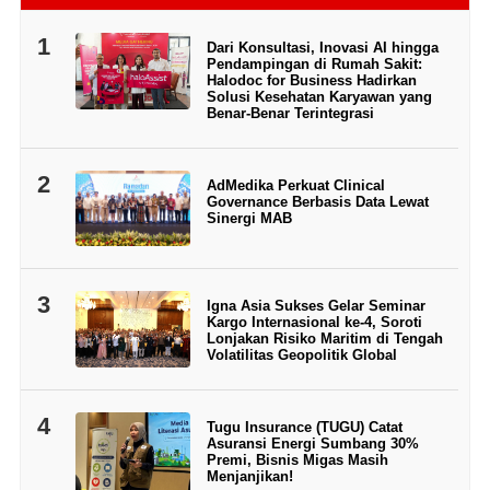
1
Dari Konsultasi, Inovasi AI hingga
Pendampingan di Rumah Sakit:
Halodoc for Business Hadirkan
Solusi Kesehatan Karyawan yang
Benar-Benar Terintegrasi
2
AdMedika Perkuat Clinical
Governance Berbasis Data Lewat
Sinergi MAB
3
Igna Asia Sukses Gelar Seminar
Kargo Internasional ke-4, Soroti
Lonjakan Risiko Maritim di Tengah
Volatilitas Geopolitik Global
4
Tugu Insurance (TUGU) Catat
Asuransi Energi Sumbang 30%
Premi, Bisnis Migas Masih
Menjanjikan!