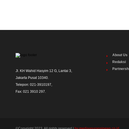
About Us
Redaksi
Partnersh
Jl. KH Wahid Hasyim 12 G, Lantai 3,

Jakarta Pusat 10340. 

Telepon: 021-3910197,

Fax: 021 3910 297.
©Copyright 2023. All rights reserved |
by mediaasuransinews.co.id.