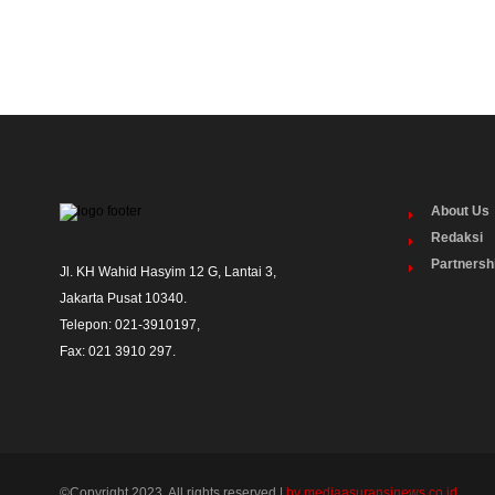
About Us
Redaksi
Partnersh
Jl. KH Wahid Hasyim 12 G, Lantai 3,

Jakarta Pusat 10340. 

Telepon: 021-3910197,

Fax: 021 3910 297.
©Copyright 2023. All rights reserved |
by mediaasuransinews.co.id.