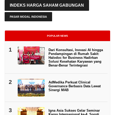
INDEKS HARGA SAHAM GABUNGAN
PASAR MODAL INDONESIA
POPULAR NEWS
1
Dari Konsultasi, Inovasi AI hingga
Pendampingan di Rumah Sakit:
Halodoc for Business Hadirkan
Solusi Kesehatan Karyawan yang
Benar-Benar Terintegrasi
2
AdMedika Perkuat Clinical
Governance Berbasis Data Lewat
Sinergi MAB
3
Igna Asia Sukses Gelar Seminar
Kargo Internasional ke-4, Soroti