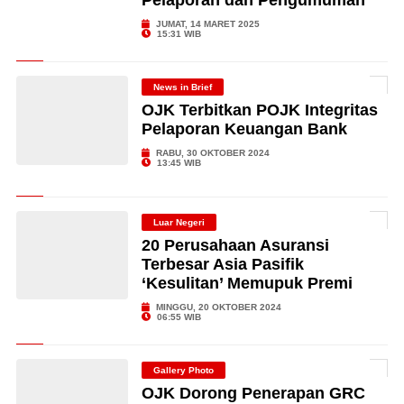
Pelaporan dan Pengumuman
JUMAT, 14 MARET 2025
15:31 WIB
News in Brief
OJK Terbitkan POJK Integritas
Pelaporan Keuangan Bank
RABU, 30 OKTOBER 2024
13:45 WIB
Luar Negeri
20 Perusahaan Asuransi
Terbesar Asia Pasifik
‘Kesulitan’ Memupuk Premi
MINGGU, 20 OKTOBER 2024
06:55 WIB
Gallery Photo
OJK Dorong Penerapan GRC