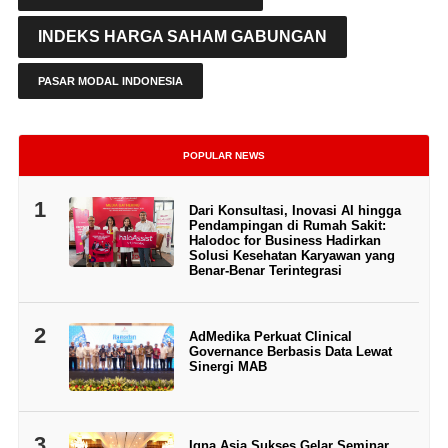
INDEKS HARGA SAHAM GABUNGAN
PASAR MODAL INDONESIA
POPULAR NEWS
1
Dari Konsultasi, Inovasi AI hingga
Pendampingan di Rumah Sakit:
Halodoc for Business Hadirkan
Solusi Kesehatan Karyawan yang
Benar-Benar Terintegrasi
2
AdMedika Perkuat Clinical
Governance Berbasis Data Lewat
Sinergi MAB
3
Igna Asia Sukses Gelar Seminar