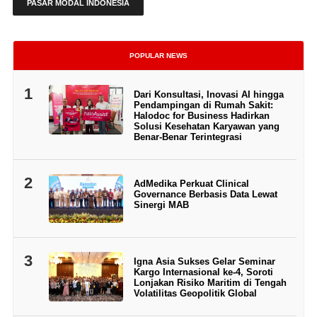
PASAR MODAL INDONESIA
POPULAR NEWS
1
Dari Konsultasi, Inovasi AI hingga
Pendampingan di Rumah Sakit:
Halodoc for Business Hadirkan
Solusi Kesehatan Karyawan yang
Benar-Benar Terintegrasi
2
AdMedika Perkuat Clinical
Governance Berbasis Data Lewat
Sinergi MAB
3
Igna Asia Sukses Gelar Seminar
Kargo Internasional ke-4, Soroti
Lonjakan Risiko Maritim di Tengah
Volatilitas Geopolitik Global