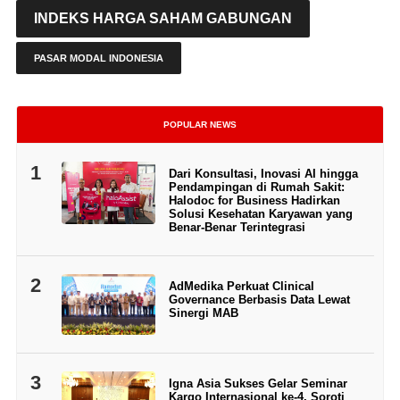
INDEKS HARGA SAHAM GABUNGAN
PASAR MODAL INDONESIA
POPULAR NEWS
1
Dari Konsultasi, Inovasi AI hingga
Pendampingan di Rumah Sakit:
Halodoc for Business Hadirkan
Solusi Kesehatan Karyawan yang
Benar-Benar Terintegrasi
2
AdMedika Perkuat Clinical
Governance Berbasis Data Lewat
Sinergi MAB
3
Igna Asia Sukses Gelar Seminar
Kargo Internasional ke-4, Soroti