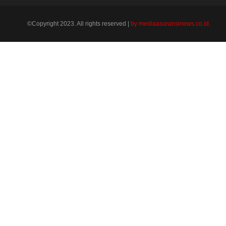
©Copyright 2023. All rights reserved |
by mediaasuransinews.co.id.