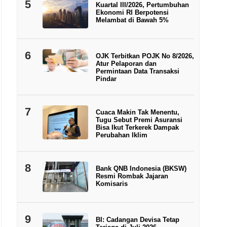
5
Kuartal III/2026, Pertumbuhan
Ekonomi RI Berpotensi
Melambat di Bawah 5%
6
OJK Terbitkan POJK No 8/2026,
Atur Pelaporan dan
Permintaan Data Transaksi
Pindar
7
Cuaca Makin Tak Menentu,
Tugu Sebut Premi Asuransi
Bisa Ikut Terkerek Dampak
Perubahan Iklim
8
Bank QNB Indonesia (BKSW)
Resmi Rombak Jajaran
Komisaris
9
BI: Cadangan Devisa Tetap