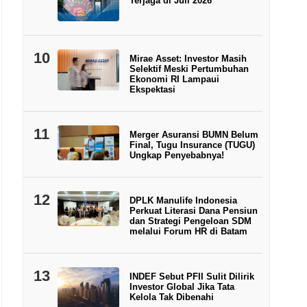
Terjaga di Juli 2026
10
Mirae Asset: Investor Masih
Selektif Meski Pertumbuhan
Ekonomi RI Lampaui
Ekspektasi
11
Merger Asuransi BUMN Belum
Final, Tugu Insurance (TUGU)
Ungkap Penyebabnya!
12
DPLK Manulife Indonesia
Perkuat Literasi Dana Pensiun
dan Strategi Pengeloan SDM
melalui Forum HR di Batam
13
INDEF Sebut PFII Sulit Dilirik
Investor Global Jika Tata
Kelola Tak Dibenahi