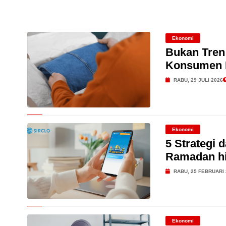
Mirae Asset: Investor Mas
Ekspektasi
Dari Konsultasi, Inovasi 
Ekonomi
Bukan Tren
Konsumen M
Business Hadirkan Solusi
AdMedika Perkuat Clinica
RABU, 29 JULI 2026
Ekonomi
5 Strategi 
Ramadan hi
RABU, 25 FEBRUARI 
Ekonomi