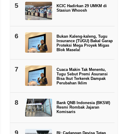
5
KCIC Hadirkan 29 UMKM di
Stasiun Whoosh
6
Bukan Kaleng-kaleng, Tugu
Insurance (TUGU) Bakal Garap
Proteksi Mega Proyek Migas
Blok Masela!
7
Cuaca Makin Tak Menentu,
Tugu Sebut Premi Asuransi
Bisa Ikut Terkerek Dampak
Perubahan Iklim
8
Bank QNB Indonesia (BKSW)
Resmi Rombak Jajaran
Komisaris
9
BI: Cadangan Devisa Tetap