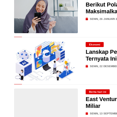
Berikut Po
Maksimalka
SENIN, 26 JANUARI 
Ekonomi
Lanskap Per
Ternyata In
SENIN, 22 DESEMBE
Berita hari ini
East Ventu
Miliar
SENIN, 13 SEPTEMB