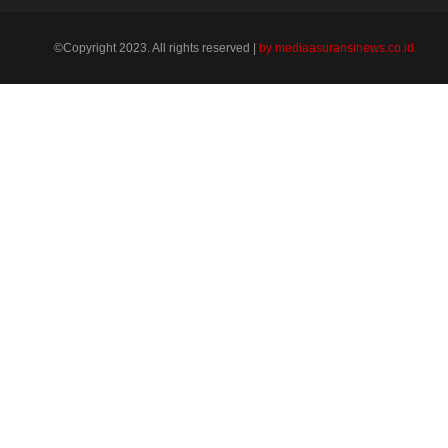
©Copyright 2023. All rights reserved |
by mediaasuransinews.co.id.