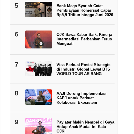
5
Bank Mega Syariah Catat
Pembiayaan Komersial Capai
Rp5,9 Triliun hingga Juni 2026
6
OJK Bawa Kabar Baik, Kinerja
Intermediasi Perbankan Terus
Menguat!
7
Visa Perkuat Posisi Strategis
di Industri Global Lewat BTS
WORLD TOUR ARIRANG
8
AAJI Dorong Implementasi
KAPJ untuk Perkuat
Kolaborasi Ekosistem
9
Paylater Makin Nempel di Gaya
Hidup Anak Muda, Ini Kata
OJK!