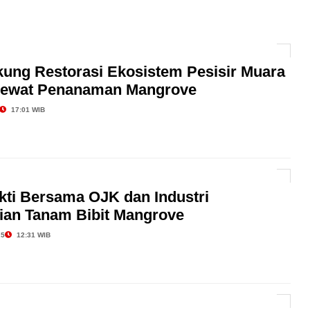
tat Asuransi Energi Sumbang 30% Premi, Bisnis
AI hingga Pendampingan di Rumah Sakit: Halodoc for
kung Restorasi Ekosistem Pesisir Muara
ewat Penanaman Mangrove
 Kesehatan Karyawan yang Benar-Benar Terintegrasi
l Governance Berbasis Data Lewat Sinergi MAB
17:01 WIB
kti Bersama OJK dan Industri
ian Tanam Bibit Mangrove
25
12:31 WIB