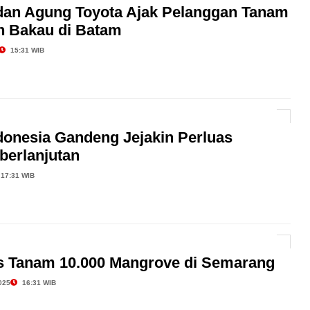
dan Agung Toyota Ajak Pelanggan Tanam
n Bakau di Batam
15:31 WIB
donesia Gandeng Jejakin Perluas
erlanjutan
17:31 WIB
s Tanam 10.000 Mangrove di Semarang
025
16:31 WIB