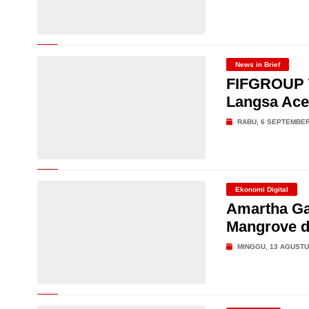
News in Brief
FIFGROUP T
Langsa Ac
RABU, 6 SEPTEMBER
Ekonomi Digital
Amartha Ga
Mangrove d
MINGGU, 13 AGUSTU