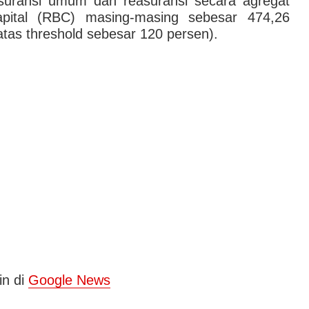
 asuransi umum dan reasuransi secara agregat
pital (RBC) masing-masing sebesar 474,26
atas threshold sebesar 120 persen).
in di
Google News