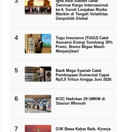
3
Igna Asia Sukses Gelar
Seminar Kargo Internasional
ke-4, Soroti Lonjakan Risiko
Maritim di Tengah Volatilitas
Geopolitik Global
4
Tugu Insurance (TUGU) Catat
Asuransi Energi Sumbang 30%
Premi, Bisnis Migas Masih
Menjanjikan!
5
Bank Mega Syariah Catat
Pembiayaan Komersial Capai
Rp5,9 Triliun hingga Juni 2026
6
KCIC Hadirkan 29 UMKM di
Stasiun Whoosh
7
OJK Bawa Kabar Baik, Kinerja