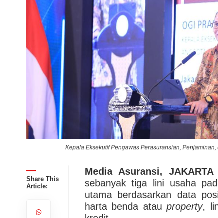
Kepala Eksekutif Pengawas Perasuransian, Penjaminan, 
Media Asuransi, JAKARTA
Share This
sebanyak tiga lini usaha pa
Article:
utama berdasarkan data posis
harta benda atau
property
, l