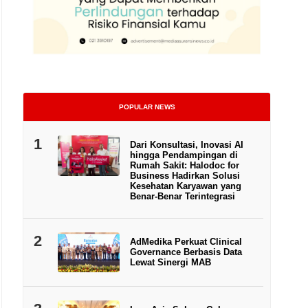
POPULAR NEWS
1
Dari Konsultasi, Inovasi AI
hingga Pendampingan di
Rumah Sakit: Halodoc for
Business Hadirkan Solusi
Kesehatan Karyawan yang
Benar-Benar Terintegrasi
Kepala Eksekutif Pengawas Perasuransian, Penjaminan, dan Dana Pensi
2
AdMedika Perkuat Clinical
Governance Berbasis Data
Lewat Sinergi MAB