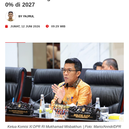
0% di 2027
BY FAJRUL
JUMAT, 12 JUNI 2026
09:29 WIB
PR
Ketua Komisi XI DPR RI Mukhamad Misbakhun. | Foto: Mario/Anndr/DPR
K