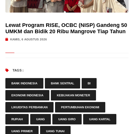
Lewat Program RISE, OCBC (NISP) Gandeng 50
UMKM dan Bidik 20 Ribu Mangrove Tiap Tahun
KAMIS, 6 AGUSTUS 2026
TAGS :
BANK INDONESIA
BANK SENTRAL
BI
EKONOMI INDONESIA
KEBIJAKAN MONETER
LIKUIDITAS PERBANKAN
PERTUMBUHAN EKONOMI
RUPIAH
UANG
UANG GIRO
UANG KARTAL
UANG PRIMER
UANG TUNAI