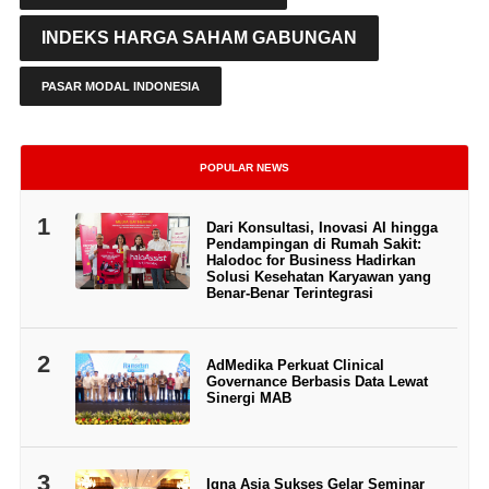
INDEKS HARGA SAHAM GABUNGAN
PASAR MODAL INDONESIA
POPULAR NEWS
1
Dari Konsultasi, Inovasi AI hingga
Pendampingan di Rumah Sakit:
Halodoc for Business Hadirkan
Solusi Kesehatan Karyawan yang
Benar-Benar Terintegrasi
2
AdMedika Perkuat Clinical
Governance Berbasis Data Lewat
Sinergi MAB
3
Igna Asia Sukses Gelar Seminar