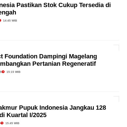
esia Pastikan Stok Cukup Tersedia di
engah
14:45 WIB
t Foundation Dampingi Magelang
embangkan Pertanian Regeneratif
25
15:15 WIB
kmur Pupuk Indonesia Jangkau 128
di Kuartal I/2025
5
15:45 WIB