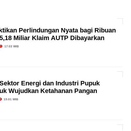
 Kesehatan Karyawan yang Benar-Benar Terintegrasi
l Governance Berbasis Data Lewat Sinergi MAB
minar Kargo Internasional ke-4, Soroti Lonjakan
ktikan Perlindungan Nyata bagi Ribuan
5,18 Miliar Klaim AUTP Dibayarkan
latilitas Geopolitik Global
17:03 WIB
Sektor Energi dan Industri Pupuk
tuk Wujudkan Ketahanan Pangan
15:01 WIB