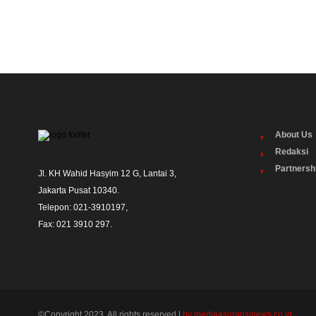
About Us
Redaksi
Partnersh
Jl. KH Wahid Hasyim 12 G, Lantai 3,

Jakarta Pusat 10340. 

Telepon: 021-3910197,

Fax: 021 3910 297.
©Copyright 2023. All rights reserved |
by mediaasuransinews.co.id.