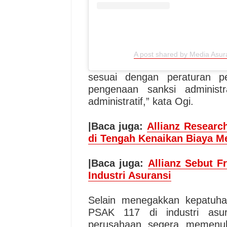
A post shared by Media Asu
sesuai dengan peraturan p
pengenaan sanksi administr
administratif,” kata Ogi.
|Baca juga:
Allianz Researc
di Tengah Kenaikan Biaya M
|Baca juga:
Allianz Sebut F
Industri Asuransi
Selain menegakkan kepatuha
PSAK 117 di industri asur
perusahaan segera memenuhi