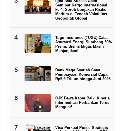
3
Igna Asia Sukses Gelar
Seminar Kargo Internasional
ke-4, Soroti Lonjakan Risiko
Maritim di Tengah Volatilitas
Geopolitik Global
4
Tugu Insurance (TUGU) Catat
Asuransi Energi Sumbang 30%
Premi, Bisnis Migas Masih
Menjanjikan!
5
Bank Mega Syariah Catat
Pembiayaan Komersial Capai
Rp5,9 Triliun hingga Juni 2026
6
OJK Bawa Kabar Baik, Kinerja
Intermediasi Perbankan Terus
Menguat!
7
Visa Perkuat Posisi Strategis