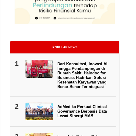
POPULAR NEWS
1
Dari Konsultasi, Inovasi AI
hingga Pendampingan di
Rumah Sakit: Halodoc for
Business Hadirkan Solusi
Kesehatan Karyawan yang
Benar-Benar Terintegrasi
Kepala Eksekutif Pengawas Perasuransian, Penjaminan, dan Dana Pensiun OJK O
2
AdMedika Perkuat Clinical
Governance Berbasis Data
Lewat Sinergi MAB