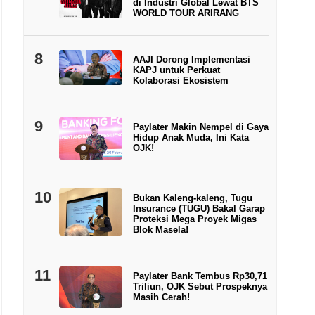
di Industri Global Lewat BTS
WORLD TOUR ARIRANG
8
AAJI Dorong Implementasi
KAPJ untuk Perkuat
Kolaborasi Ekosistem
9
Paylater Makin Nempel di Gaya
Hidup Anak Muda, Ini Kata
OJK!
10
Bukan Kaleng-kaleng, Tugu
Insurance (TUGU) Bakal Garap
Proteksi Mega Proyek Migas
Blok Masela!
11
Paylater Bank Tembus Rp30,71
Triliun, OJK Sebut Prospeknya
Masih Cerah!