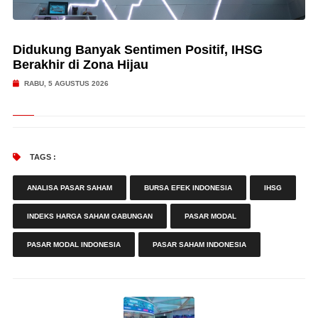
Didukung Banyak Sentimen Positif, IHSG
Berakhir di Zona Hijau
RABU, 5 AGUSTUS 2026
TAGS :
ANALISA PASAR SAHAM
BURSA EFEK INDONESIA
IHSG
INDEKS HARGA SAHAM GABUNGAN
PASAR MODAL
PASAR MODAL INDONESIA
PASAR SAHAM INDONESIA