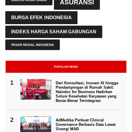
ANALISA PASAR SAHAM
ASURANSI
BURSA EFEK INDONESIA
INDEKS HARGA SAHAM GABUNGAN
PASAR MODAL INDONESIA
POPULAR NEWS
1
Dari Konsultasi, Inovasi AI hingga
Pendampingan di Rumah Sakit:
Halodoc for Business Hadirkan
Solusi Kesehatan Karyawan yang
Benar-Benar Terintegrasi
2
AdMedika Perkuat Clinical
Governance Berbasis Data Lewat
Sinergi MAB